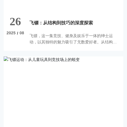
26
飞镖：从结构到技巧的深度探索
2025
08
/
飞镖，这一集竞技、健身及娱乐于一体的绅士运
动，以其独特的魅力吸引了无数爱好者。从结构到
技巧，从起源到比赛规则，飞镖世界充满了奥秘。
本文将带您深入了解飞镖的各个方面，从飞镖的各
部分构成到比赛规则，让您对飞镖有一个全面的认
识。