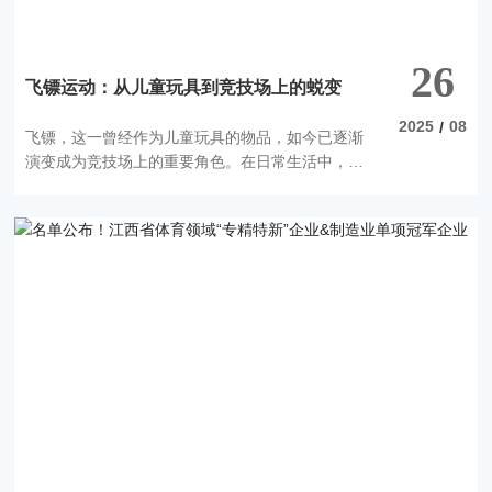
26
飞镖运动：从儿童玩具到竞技场上的蜕变
2025
08
/
飞镖，这一曾经作为儿童玩具的物品，如今已逐渐
演变成为竞技场上的重要角色。在日常生活中，我
们常常能在公园、广场等地方，看到那种用飞镖打
气球换取礼品的游戏项目，这种娱乐方式深受各个
年龄段人群的喜爱。然而，飞镖的魅力远不止于
此。在竞技领域，飞镖运动正逐渐展现出其独特的
魅力与竞技价值，吸引着越来越多的爱好者投身于
这项运动之中。