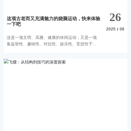
26
这项古老而又充满魅力的烧脑运动，快来体验
一下吧
2025
08
/
这是一项文明、高雅、健康的休闲运动，又是一项
集益智性、趣味性、对抗性、娱乐性、竞技性于一
体的有氧运动，也是一项古老而又充满魅力的运
动，更是一门需要精准和数字逻辑排列的艺术。猜
到是什么运动了吗？今天，让我们走近飞镖运动。