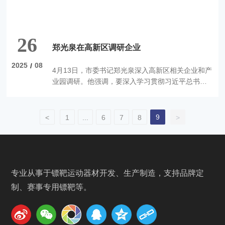
26
郑光泉在高新区调研企业
2025
08
/
4月13日，市委书记郑光泉深入高新区相关企业和产
业园调研。他强调，要深入学习贯彻习近平总书记
考察江西重要讲话精神，按照省委、省政府部署要
求，完整准确全面贯彻新发展理念，聚焦“6313”行
动计划，加快推动产业转型升级，用心用情、高质
9
<
1
...
6
7
8
>
高效助企发展，为加快打造新型工业强市注入强劲
动力。
专业从事于镖靶运动器材开发、生产制造，支持品牌定
制、赛事专用镖靶等。