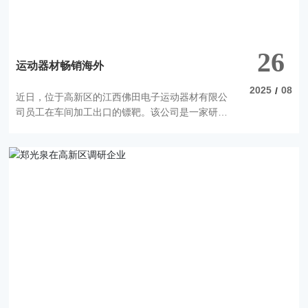
26
运动器材畅销海外
2025
08
/
近日，位于高新区的江西佛田电子运动器材有限公
司员工在车间加工出口的镖靶。该公司是一家研发
生产镖靶的出口企业，其生产的镖靶系列产品广泛
用于国际比赛用靶和远程网络电子比赛用靶，产品
主要出口欧美和日本等地，在镖靶行业产品中占据7
0%的市场份额。