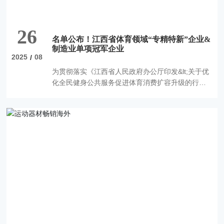
26
名单公布！江西省体育领域“专精特新”企业&
制造业单项冠军企业
2025
08
/
为贯彻落实《江西省人民政府办公厅印发&lt;关于优
化全民健身公共服务促进体育消费扩容升级的行动
方案&gt;的通知》（赣府厅发〔2024]16号）精神，
积极培育壮大体育市场主体，鼓励和引导体育企业
特色化发展、专业化运营、精细化管理，省体育局
梳理出体育领域省级“专精特新”企业（2021-2023
年）及制造业单项冠军企业（2023年）名单，现向
社会公布。